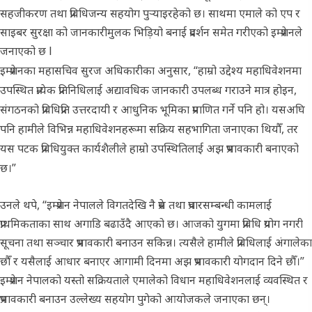
सहजीकरण तथा प्रविधिजन्य सहयोग पुर्
याइरहेको छ। साथमा एमाले को एप र
साइबर सुरक्षा को जानकारीमुलक भिड़ियो बनाई प्रदर्शन समेत गरीएको इम्प्रेशनले
जनाएको छ l
इम्प्रेशनका महासचिव सुरज अधिकारीका अनुसार, “हाम्रो उद्देश्य महाधिवेशनमा
उपस्थित प्रत्येक प्रतिनिधिलाई अद्यावधिक जानकारी उपलब्ध गराउने मात्र होइन,
संगठनको प्रविधिप्रति उत्तरदायी र आधुनिक भूमिका प्रमाणित गर्ने पनि हो। यसअघि
पनि हामीले विभिन्न महाधिवेशनहरूमा सक्रिय सहभागिता जनाएका थियौँ, तर
यस पटक प्रविधियुक्त कार्यशैलीले हाम्रो उपस्थितिलाई अझ प्रभावकारी बनाएको
छ।”
उनले थपे, “इम्प्रेशन नेपालले विगतदेखि नै प्रेस तथा प्रचारसम्बन्धी कामलाई
प्राथमिकताका साथ अगाडि बढाउँदै आएको छ। आजको युगमा प्रविधि प्रयोग नगरी
सूचना तथा सञ्चार प्रभावकारी बनाउन सकिन्न। त्यसैले हामीले प्रविधिलाई अंगालेका
छौँ र यसैलाई आधार बनाएर आगामी दिनमा अझ प्रभावकारी योगदान दिने छौँ।”
इम्प्रेशन नेपालको यस्तो सक्रियताले एमालेको विधान महाधिवेशनलाई व्यवस्थित र
प्रभावकारी बनाउन उल्लेख्य सहयोग पुगेको आयोजकले जनाएका छन्।