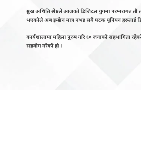
प्रमुख
अथिति श्रेष्ठले
आजको डिजिटल युग
मा परम्परागत तौ त
भएकोले अब
इम्प्रेशन मात्र नभइ सबै घटक यूनियन
हरुलाई
ड
कार्यशालामा महिला पुरुष गरि ६० जनाको सहभागिता रहे
सहयोग गरेको
हो l