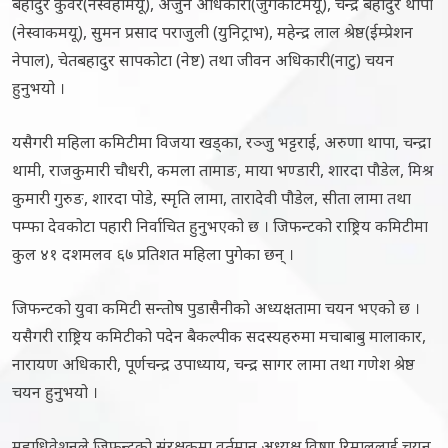
बहादुर कुँवर(नेस्वहोमयू), अर्जुन अधिकारी(जुगकाटेमयू), चन्द्र बहादुर थापा
(नेस्वाकमयू), सुमन प्रसाद पराजुली (युनिट्राभ), महेन्द्र लाल श्रेष्ठ(ईम्प्रेशन
नेपाल), चेतबहादुर सापकोटा (नेष्ट) तथा जीवन अधिकारी(नाटु) चयन
हुनुभयो ।
यसैगरी महिला कमिटीमा विजया खड्का, रञ्जु भट्टराई, अरुणा थापा, चन्द्रा
थामी, राजकुमारी चौधरी, कमला तामाङ, माया भण्डारी, शारदा पौडेल, मिश्र
कुमारी गुरुङ, शारदा पोडे, स्मृति लामा, तारादेवी पौडेल, सीता लामा तथा
पम्फा देवकोटा पहारी निर्वाचित हुनुभएको छ । जिफन्टको राष्ट्रिय कमिटीमा
कुल ४१ दशमलव ६७ प्रतिशत महिला पुगेका छन् ।
जिफन्टको युवा कमिटी सन्तोष पुडासैनीको अध्यक्षतामा चयन भएको छ ।
यसैगरी राष्ट्रिय कमिटीको पदेन बैकल्पीक सदस्यहरुमा मचाबाबु मालाकार,
नारायण अधिकारी, पूर्णचन्द्र उपाध्याय, चन्द्र सागर लामा तथा गणेश श्रेष्ठ
चयन हुनुभयो ।
महाधिवेशनले जिफन्टको संरक्षकमा वर्तमान अध्यक्ष विष्णु रिमाललाई चयन